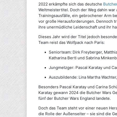
2022 erkämpfte sich das deutsche
Butche
Weltmeistertitel. Doch der Weg dahin war 
Trainingsausfälle, ein gebrochener Arm b
vor große Herausforderungen. Dennoch tr
ihre unermüdliche Leidenschaft und ihr h
Dieses Jahr wird der Titel jedoch besonde
Team reist das Wolfpack nach Paris:
Seniorteam: Dirk Freyberger, Matthi
Katharina Bertl und Sabrina Minkenb
Jungmetzger: Pascal Karatay und Car
Auszubildende: Lina Martha Wachter,
Besonders Pascal Karatay und Carina Schüß
Karatay gewann 2024 die Butcher Wars Ge
fünf der Butcher Wars England landete.
Doch das Team steht vor einer neuen Herau
die Rolle der Außenseiter – sie sind die G