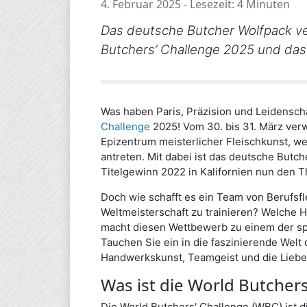
4. Februar 2025 - Lesezeit: 4 Minuten
Das deutsche Butcher Wolfpack vert
Butchers’ Challenge 2025 und da
Was haben Paris, Präzision und Leidensch
Challenge
2025
! Vom 30. bis 31. März ver
Epizentrum meisterlicher Fleischkunst, 
antreten. Mit dabei ist das deutsche Butc
Titelgewinn 2022 in Kalifornien nun den Th
Doch wie schafft es ein Team von Berufsfl
Weltmeisterschaft zu trainieren? Welche 
macht diesen Wettbewerb zu einem der sp
Tauchen Sie ein in die faszinierende Welt 
Handwerkskunst, Teamgeist und die Liebe
Was ist die World Butchers
Die World Butchers' Challenge (WBC) ist d