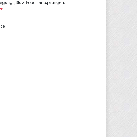
egung „Slow Food“ entsprungen.
en
ige