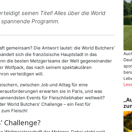
eidigt seinen Titel! Alles über die World
s spannende Programm.
aft gemeinsam? Die Antwort lautet: die
World Butchers'
Auch
wandelt sich die französische Hauptstadt in das
Deut
wenn die besten Metzgerteams der Welt gegeneinander
spor
her Wolfpack, das nach seinem spektakulären
bena
ron verteidigen will.
Lebe
eischern, zwischen Job und Alltag für eine
Les
Herausforderungen erwarten sie in Paris, und was
annendsten Events für Fleischliebhaber weltweit?
„A
der World Butchers' Challenge – ein Fest für
zu
 zum Fleisch!
' Challenge?
ie Weltmeisterschaft der Metzger. Dabei steht weit