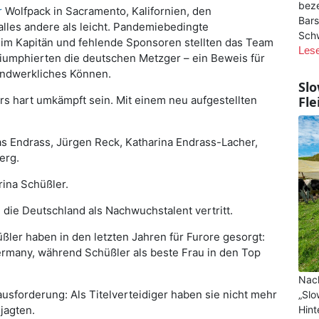
beze
r
Wolfpack
in Sacramento, Kalifornien, den
Bars
alles andere als leicht. Pandemiebedingte
Schw
eim Kapitän und fehlende Sponsoren stellten das Team
Les
iumphierten die deutschen Metzger – ein Beweis für
andwerkliches Können.
Slo
rs hart umkämpft sein. Mit einem neu aufgestellten
Fle
as Endrass, Jürgen Reck, Katharina Endrass-Lacher,
erg.
ina Schüßler.
 die Deutschland als Nachwuchstalent vertritt.
ler haben in den letzten Jahren für Furore gesorgt:
rmany, während Schüßler als beste Frau in den Top
Nach
sforderung: Als Titelverteidiger haben sie nicht mehr
„Slo
ejagten.
Hint