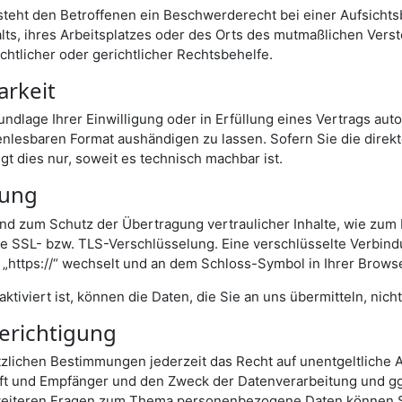
steht den Betroffenen ein Beschwerderecht bei einer Aufsicht
alts, ihres Arbeitsplatzes oder des Orts des mutmaßlichen Ver
htlicher oder gerichtlicher Rechtsbehelfe.
arkeit
undlage Ihrer Einwilligung oder in Erfüllung eines Vertrags auto
enlesbaren Format aushändigen zu lassen. Sofern Sie die direk
t dies nur, soweit es technisch machbar ist.
lung
nd zum Schutz der Übertragung vertraulicher Inhalte, wie zum 
ne SSL- bzw. TLS-Verschlüsselung. Eine verschlüsselte Verbind
f „https://“ wechselt und an dem Schloss-Symbol in Ihrer Browse
tiviert ist, können die Daten, die Sie an uns übermitteln, nich
erichtigung
lichen Bestimmungen jederzeit das Recht auf unentgeltliche A
 und Empfänger und den Zweck der Datenverarbeitung und ggf.
weiteren Fragen zum Thema personenbezogene Daten können Si