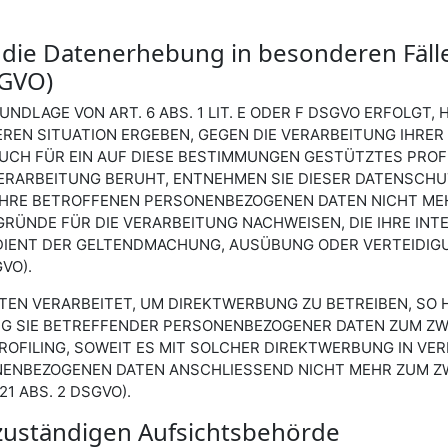
die Datenerhebung in besonderen Fäll
SGVO)
DLAGE VON ART. 6 ABS. 1 LIT. E ODER F DSGVO ERFOLGT, 
EREN SITUATION ERGEBEN, GEGEN DIE VERARBEITUNG IHR
UCH FÜR EIN AUF DIESE BESTIMMUNGEN GESTÜTZTES PROFIL
ERARBEITUNG BERUHT, ENTNEHMEN SIE DIESER DATENSCHU
HRE BETROFFENEN PERSONENBEZOGENEN DATEN NICHT MEHR
ÜNDE FÜR DIE VERARBEITUNG NACHWEISEN, DIE IHRE INTE
 DIENT DER GELTENDMACHUNG, AUSÜBUNG ODER VERTEIDI
VO).
N VERARBEITET, UM DIREKTWERBUNG ZU BETREIBEN, SO HA
NG SIE BETREFFENDER PERSONENBEZOGENER DATEN ZUM Z
PROFILING, SOWEIT ES MIT SOLCHER DIREKTWERBUNG IN VE
NENBEZOGENEN DATEN ANSCHLIESSEND NICHT MEHR ZUM 
1 ABS. 2 DSGVO).
zuständigen Aufsichtsbehörde