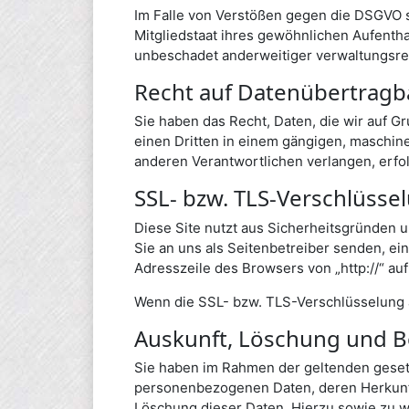
Im Falle von Verstößen gegen die DSGVO 
Mitgliedstaat ihres gewöhnlichen Aufenth
unbeschadet anderweitiger verwaltungsrec
Recht auf Datenübertragb
Sie haben das Recht, Daten, die wir auf Gr
einen Dritten in einem gängigen, maschin
anderen Verantwortlichen verlangen, erfolg
SSL- bzw. TLS-Verschlüsse
Diese Site nutzt aus Sicherheitsgründen u
Sie an uns als Seitenbetreiber senden, ei
Adresszeile des Browsers von „http://“ au
Wenn die SSL- bzw. TLS-Verschlüsselung ak
Auskunft, Löschung und B
Sie haben im Rahmen der geltenden gesetz
personenbezogenen Daten, deren Herkunft
Löschung dieser Daten. Hierzu sowie zu 