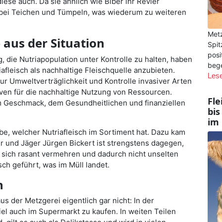
se auch. Da sie ähnlich wie Biber ihr Revier
 bei Teichen und Tümpeln, was wiederum zu weiteren
Metz
aus der Situation
Spit
posi
die Nutriapopulation unter Kontrolle zu halten, haben
bege
afleisch als nachhaltige Fleischquelle anzubieten.
Les
ur Umweltverträglichkeit und Kontrolle invasiver Arten
iven für die nachhaltige Nutzung von Ressourcen.
Fle
um Geschmack, dem Gesundheitlichen und finanziellen
bis
im 
iebe, welcher Nutriafleisch im Sortiment hat. Dazu kam
r und Jäger Jürgen Bickert ist strengstens dagegen,
a sich rasant vermehren und dadurch nicht unselten
ch geführt, was im Müll landet.
h
us der Metzgerei eigentlich gar nicht: In der
l auch im Supermarkt zu kaufen. In weiten Teilen