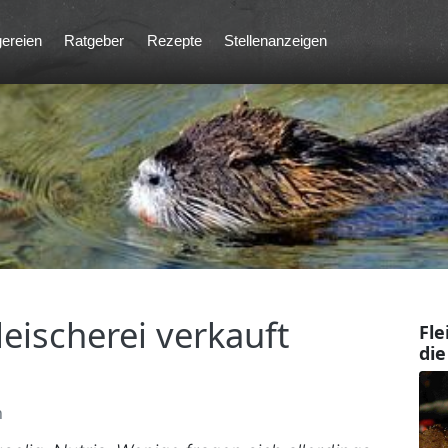
ereien
Ratgeber
Rezepte
Stellenanzeigen
leischerei verkauft
Fle
die
n