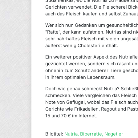
Südamerikas, wo die Nutrias zu Hause sind,
Gerichten verwendet. Die Fleischerei Bick
auch das Fleisch kaufen und selbst Zuhau
Wer sich nun Gedanken um gesundheitlich
"Ratte", der kann aufatmen. Nutrias sind 
sehr nahrhaftes Fleisch mit vielen ungesä
äußerst wenig Cholesteri enthält.
Ein weiterer positiver Aspekt des Nutriafle
gezüchtet werden, sondern sich rasant und
ohnehin zum Schutz anderer Tiere gesch
in ihrem optimalen Lebensraum.
Doch wie genau schmeckt Nutria? Schließl
schmecken. Viele vergleichen das Fleisch
Note von Geflügel, wobei das Fleisch auch z
Gerichte wie Frikadellen, Ragout und Pa
15 und 70 € im Internet.
Bildtitel:
Nutria, Biberratte, Nagetier