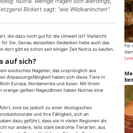
elig: Nutria. Wenige fragen sich allerdings,
etzgerei Bickert sagt: "wie Wildkaninchen".
t, die dazu noch gut für die Umwelt ist? Vielleicht
ge für Sie. Genau denselben Gedanken hatte auch das
Für 
 dort gibt es schon seit einiger Zeit Nutria zu kaufen.
Garm
Les
a auf sich?
t ein exotisches Nagetier, das ursprünglich aus
Met
en Anpassungsfähigkeit haben sich diese Tiere in
be
ießlich Europa, Nordamerika und Asien. Mit ihrem
en orange-gelben Nagezähnen haben Nutrias eine
ührt, sind sie jedoch zu einer ökologischen
oduktionsrate und ihre Fähigkeit, sich an
en dazu geführt, dass sie in vielen Regionen als
cht nur andere, teils stark bedrohte Tierarten, aus