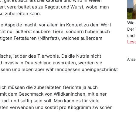
 gilt es auch als Delikatesse und wird in vielen
ert verarbeitet es zu Ragout und Wurst, wobei man
se zubereiten kann.
Wie 
e Aspekte macht, vor allem im Kontext zu dem Wort
Der 
nicht nur äußerst saubere Tiere, sondern haben auch
und 
ttigten Fettsäuren (Nährfett), welches außerdem
Les
ischs, ist der des Tierwohls. Da die Nutria nicht
Anze
 invasiv in Deutschland ausbreiten, werden sie
ossen und leben aber währenddessen uneingeschränkt
ich müssen die zubereiteten Gerichte ja auch
 mit dem Geschmack von Wildkaninchen, mit einer
art und saftig sein soll. Man kann es für viele
steten verwenden und kostet pro Kilogramm zwischen