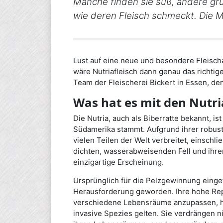
Manche finden sie süß, andere grus
wie deren Fleisch schmeckt. Die M
Lust auf eine neue und besondere Fleischar
wäre Nutriafleisch dann genau das richti
Team der Fleischerei Bickert in Essen, denn
Was hat es mit den Nutri
Die Nutria, auch als Biberratte bekannt, is
Südamerika stammt. Aufgrund ihrer robust
vielen Teilen der Welt verbreitet, einschl
dichten, wasserabweisenden Fell und ihr
einzigartige Erscheinung.
Ursprünglich für die Pelzgewinnung eingef
Herausforderung geworden. Ihre hohe Repr
verschiedene Lebensräume anzupassen, hab
invasive Spezies gelten. Sie verdrängen ni