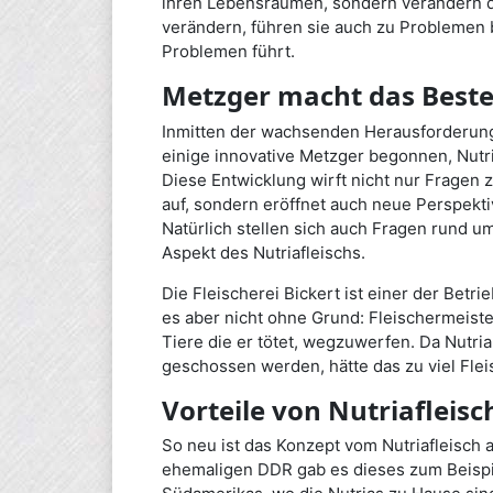
ihren Lebensräumen, sondern verändern die
verändern, führen sie auch zu Problemen
Problemen führt.
Metzger macht das Beste 
Inmitten der wachsenden Herausforderung, 
einige innovative Metzger begonnen, Nutri
Diese Entwicklung wirft nicht nur Fragen z
auf, sondern eröffnet auch neue Perspekt
Natürlich stellen sich auch Fragen rund 
Aspekt des Nutriafleischs.
Die Fleischerei Bickert ist einer der Betr
es aber nicht ohne Grund: Fleischermeiste
Tiere die er tötet, wegzuwerfen. Da Nutri
geschossen werden, hätte das zu viel Fleis
Vorteile von Nutriafleisc
So neu ist das Konzept vom Nutriafleisch a
ehemaligen DDR gab es dieses zum Beispie